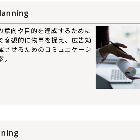
lanning
の意向や目的を達成するために
で客観的に物事を捉え、広告効
揮させるためのコミュニケーシ
案。
nning